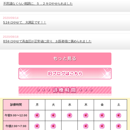
不思議なくらい順調に、５．２キロやせられました
2020/09/14
5.1キロやせて、大満足です！！
2020/08/18
8.5キロやせて高血圧が正常値に戻り、お医者様に褒められました
診療時間
月
火
水
木
金
土
午前9:00〜12:00
午後2:00〜7:00